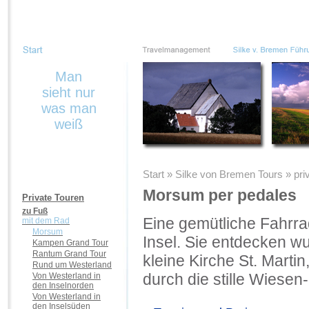
Man
sieht nur
was man
weiß
Start » Silke von Bremen Tours » p
Morsum per pedales
Private Touren
zu Fuß
Eine gemütliche Fahrrad
mit dem Rad
Morsum
Insel. Sie entdecken w
Kampen Grand Tour
Rantum Grand Tour
kleine Kirche St. Marti
Rund um Westerland
durch die stille Wiesen
Von Westerland in
den Inselnorden
Von Westerland in
den Inselsüden